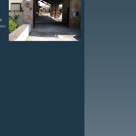
di
rici