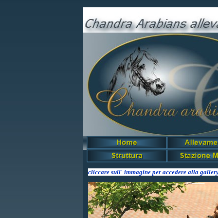
Gianbattista
cliccare sull' immagine per accedere alla galler