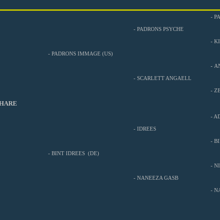
-
P
-
PADRONS PSYCHE
-
KI
-
PADRONS IMMAGE (US)
-
A
-
SCARLETT ANGAELL
-
ZE
THARE
-
A
-
IDREES
-
BI
-
BINT IDREES (DE)
-
N
-
NANEEZA GASB
-
N