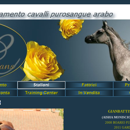
y
GIANBATTI
(AISHA MONISCI
2008 BOARIO FU
2011 GARD