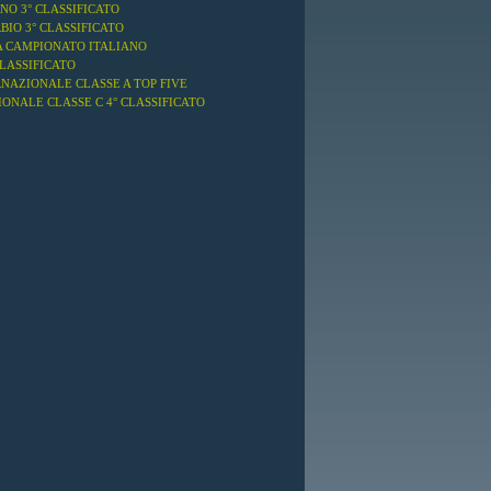
NO 3° CLASSIFICATO
BIO 3° CLASSIFICATO
A CAMPIONATO ITALIANO
CLASSIFICATO
RNAZIONALE CLASSE A TOP FIVE
ONALE CLASSE C 4° CLASSIFICATO